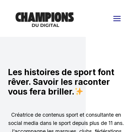
Aller
au
contenu
Les histoires de sport font
rêver. Savoir les raconter
vous fera briller.
Créatrice de contenus sport et consultante en
social media dans le sport depuis plus de 11 ans.
J’accompagne les marques, clubs, fédérations