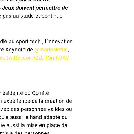
es Jeux doivent permettre de
e pas au stade et continue
ié au sport tech , l’innovation
ère Keynote de
@mariealefur
,
pic.twitter.com/2zUT5m8VAV
 Présidente du Comité
 expérience de la création de
 avec des personnes valides ou
roule aussi le hand adapté qui
ue aussi la mise en place de
ermis a des personnes