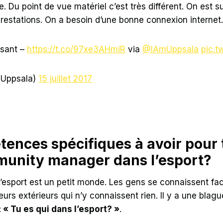
. Du point de vue matériel c’est très différent. On est s
estations. On a besoin d’une bonne connexion internet
ssant –
https://t.co/97xe3AHmiR
via
@IAmUppsala
pic.t
mUppsala)
15 juillet 2017
tences spécifiques à avoir pour 
mmunity manager dans l’esport?
u. L’esport est un petit monde. Les gens se connaissent 
teurs extérieurs qui n’y connaissent rien. Il y a une bla
:
« Tu es qui dans l’esport? »
.