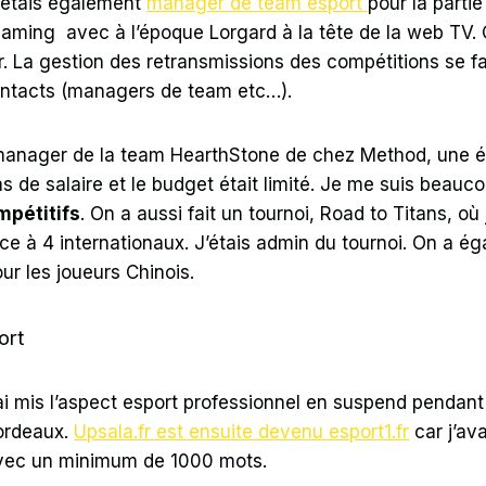
J’étais également
manager de team esport
pour la parti
Gaming avec à l’époque Lorgard à la tête de la web TV
r. La gestion des retransmissions des compétitions se fa
ontacts (managers de team etc…).
manager de la team HearthStone de chez Method, une é
s de salaire et le budget était limité. Je me suis beauco
mpétitifs
. On a aussi fait un tournoi, Road to Titans, où 
ace à 4 internationaux. J’étais admin du tournoi. On a ég
ur les joueurs Chinois.
ort
’ai mis l’aspect esport professionnel en suspend pendan
rdeaux.
Upsala.fr est ensuite devenu esport1.fr
car j’ava
 avec un minimum de 1000 mots.