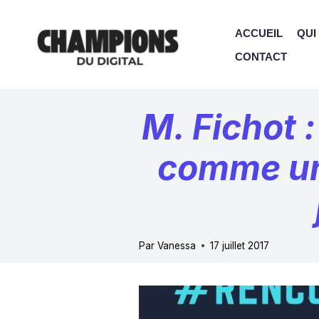
Aller
au
ACCUEIL
QUI
contenu
CONTACT
M. Fichot 
comme un
Par
Vanessa
17 juillet 2017