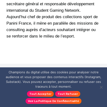
secrétaire général et responsable développement
international du Student Gaming Network.
Aujourd’hui chef de produit des collections sport de
Panini France,
il mène en parallèle des missions de
consulting auprès d’acteurs souhaitant intégrer ou
se renforcer dans le milieu de l’esport.
Champions du digital utilise des cookies pour analyser notre
audience et vous proposer des contenus interactifs (Instagram,
Publications similaires
Substack). Vous pouvez accepter, personnaliser ou refuser ces
traceurs à tout moment.
Tout Accepter
Tout Refuser
Voir La Politique De Confidentialité