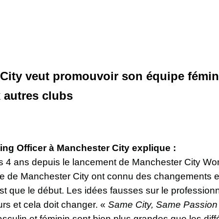
ity veut promouvoir son équipe fémini
 autres clubs
ng Officer à Manchester City explique :
es 4 ans depuis le lancement de Manchester City Wo
pe de Manchester City ont connu des changements e
 que le début. Les idées fausses sur le professionna
ours et cela doit changer. «
Same City, Same Passion
masculin et féminin sont bien plus grandes que les dif