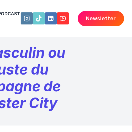
PODCAST
Newsletter
asculin ou
juste du
mpagne de
ter City