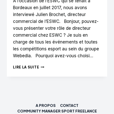
A l’occasion de l’ESWC qui se tenait à
Bordeaux en juillet 2017, nous avons
interviewé Julien Brochet, directeur
commercial de l’ESWC. Bonjour, pouvez-
vous présenter votre rôle de directeur
commercial chez ESWC ? Je suis en
charge de tous les événements et toutes
les compétitions esport au sein du groupe
Webedia. Pourquoi avez-vous choisi…
J.BROCHET
LIRE LA SUITE
:
« PEUT-
ÊTRE
QUE
LE
E
DEVANT
A PROPOS
CONTACT
« ESPORT »
COMMUNITY MANAGER SPORT FREELANCE
DISPARAÎTRA »