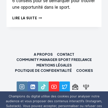
6 conseils pour se démarquer pour trouver
une opportunité dans le sport.
TRAVAILLER
LIRE LA SUITE
DANS
LE
SECTEUR
DU
SPORT
:
6
A PROPOS
CONTACT
CONSEILS
COMMUNITY MANAGER SPORT FREELANCE
POUR
MENTIONS LÉGALES
VOUS
POLITIQUE DE CONFIDENTIALITÉ
COOKIES
DÉMARQUER
Champions du digital utilise des cookies pour analyser notre
audience et vous proposer des contenus interactifs (Instagram,
© 2026 Champions du digital
Substack). Vous pouvez accepter, personnaliser ou refuser ces