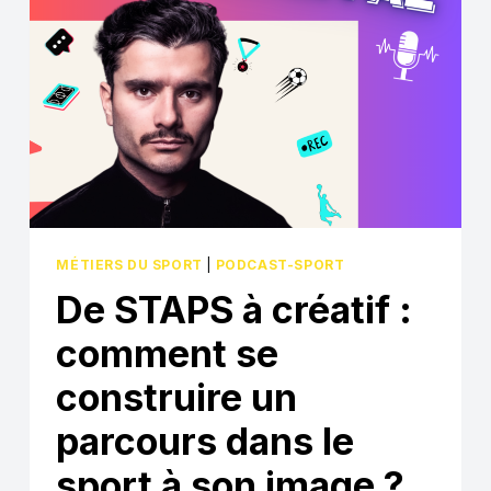
POUR
ÊTRE
REPÉRÉ
PAR
DES
RECRUTEURS
DANS
L’INDUSTRIE
DU
SPORT…
MÉTIERS DU SPORT
|
PODCAST-SPORT
De STAPS à créatif :
comment se
construire un
parcours dans le
sport à son image ?