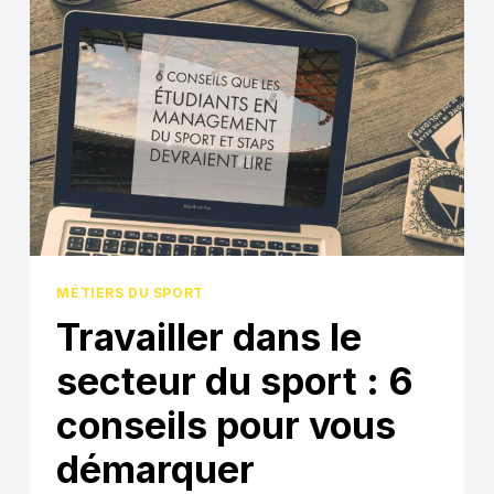
SE
CONSTRUIRE
UN
PARCOURS
DANS
LE
SPORT
À
SON
IMAGE
?
MÉTIERS DU SPORT
Travailler dans le
secteur du sport : 6
conseils pour vous
démarquer