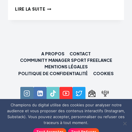
ON
LIRE LA SUITE
A
DISCUTÉ
AVEC
MPG,
LE
FANTASY
FOOTBALL
A PROPOS
CONTACT
QUI
COMMUNITY MANAGER SPORT FREELANCE
REND
MENTIONS LÉGALES
ACCROS
POLITIQUE DE CONFIDENTIALITÉ
COOKIES
LES
FOOTEUX!
Champions du digital utilise des cookies pour analyser notre
audience et vous proposer des contenus interactifs (Instagram,
© 2026 Champions du digital
Substack). Vous pouvez accepter, personnaliser ou refuser ces
traceurs à tout moment.
Tout Accepter
Tout Refuser