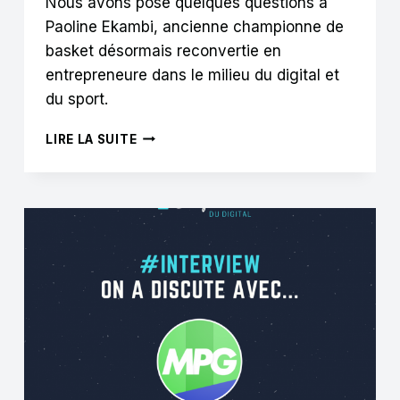
Nous avons posé quelques questions à
Paoline Ekambi, ancienne championne de
basket désormais reconvertie en
entrepreneure dans le milieu du digital et
du sport.
PAOLINE
LIRE LA SUITE
EKAMBI
–
« LE
SPORTIF
EST
UN
ENTREPRENEUR
QUI
S’IGNORE »