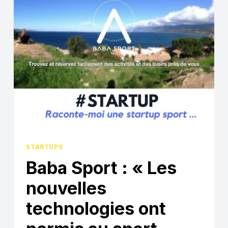
BREAK
J’AI
PU
TRANSFORMER
MA
PASSION
EN
UN
MÉTIER »
STARTUPS
Baba Sport : « Les
nouvelles
technologies ont