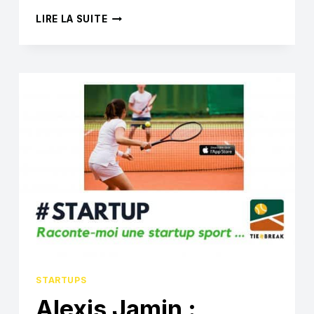
#STARTUP
LIRE LA SUITE
TIRAKA
:
« NOTRE
STARTUP
EST
UNE
INNOVATION
DANS
LE
MONDE
DU
SPORT »
STARTUPS
Alexis Jamin :