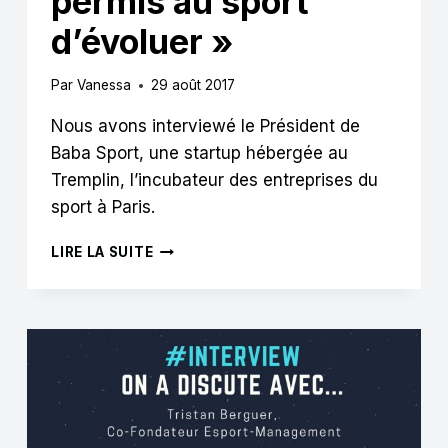
permis au sport
d’évoluer »
Par
Vanessa
29 août 2017
Nous avons interviewé le Président de
Baba Sport, une startup hébergée au
Tremplin, l’incubateur des entreprises du
sport à Paris.
BABA
LIRE LA SUITE
SPORT
:
« LES
NOUVELLES
TECHNOLOGIES
ONT
PERMIS
AU
SPORT