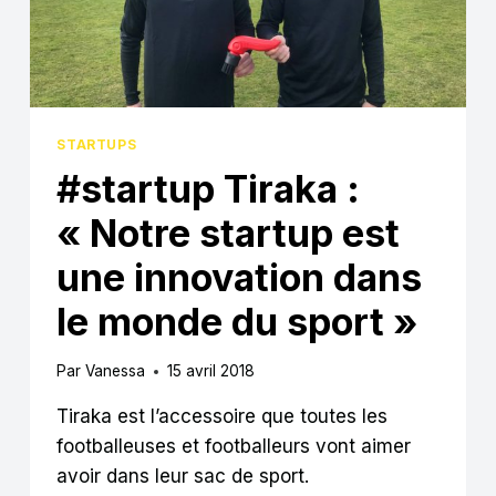
BOX
PARTAGENT
LEUR
PASSION
DU
VÉLO
ET
STARTUPS
DU
#startup Tiraka :
RUNNING »
« Notre startup est
une innovation dans
le monde du sport »
Par
Vanessa
15 avril 2018
Tiraka est l’accessoire que toutes les
footballeuses et footballeurs vont aimer
avoir dans leur sac de sport.