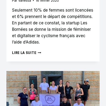
Par
Vanessa
16 février 2020
Seulement 10% de femmes sont licencées
et 6% prennent le départ de compétitions.
En partant de ce constat, la startup Les
Bornées se donne la mission de féminiser
et digitaliser le cyclisme français avec
l’aide d’Adidas.
“LES
LIRE LA SUITE
BORNÉES
C’EST
UN
PROJET
DE
FÉMINISATION
ET
DE
DÉMOCRATISATION
DU