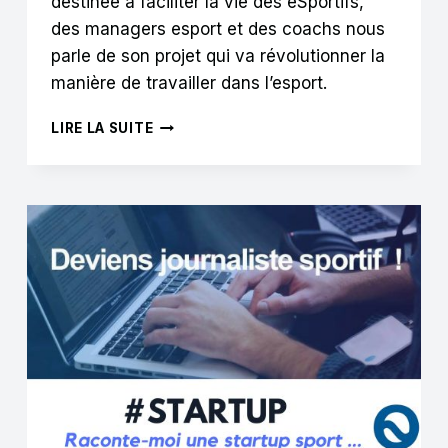
destinée à faciliter la vie des eSportifs,
des managers esport et des coachs nous
parle de son projet qui va révolutionner la
manière de travailler dans l’esport.
MANAGERS
LIRE LA SUITE
ESPORT
:
COMMENT
CET
OUTIL
WEB
VA
AMÉLIORER
VOTRE
PRODUCTIVITÉ