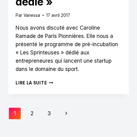
dédié »
Par
Vanessa
17 avril 2017
Nous avons discuté avec Caroline
Ramade de Paris Pionnières. Elle nous a
présenté le programme de pré-incubation
« Les Sprinteuses » dédié aux
entrepreneures qui lancent une startup
dans le domaine du sport.
LES
LIRE LA SUITE
SPRINTEUSES
:
« ACCOMPAGNER
LES
Navigation
Page
1
2
3
FEMMES
TRÈS
de
suivante
TÔT
DANS