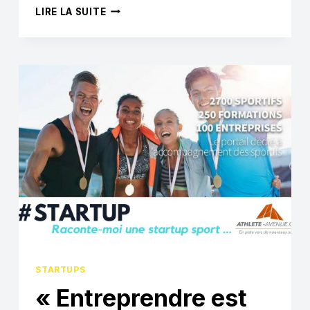
CETTE
LIRE LA SUITE
STARTUP
PERMET
AUX
PASSIONNÉS
DE
TOUS
LES
SPORTS
D’ÉCRIRE
SUR
LEURS
PASSIONS
STARTUPS
« Entreprendre est