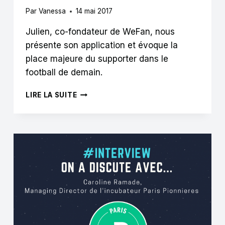
Par
Vanessa
14 mai 2017
Julien, co-fondateur de WeFan, nous
présente son application et évoque la
place majeure du supporter dans le
football de demain.
« LA
LIRE LA SUITE
DATA
DANS
LE
SPORT
DEVIENT
UN
CONTENU
INDISPENSABLE
POUR
LES
MÉDIAS »