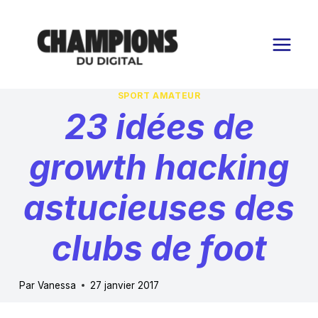
Aller
au
contenu
SPORT AMATEUR
23 idées de
growth hacking
astucieuses des
clubs de foot
Par
Vanessa
27 janvier 2017