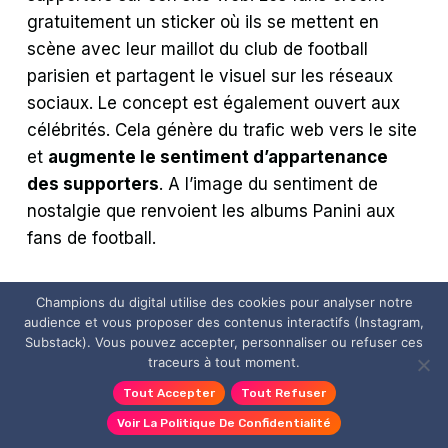
gratuitement un sticker où ils se mettent en
scène avec leur maillot du club de football
parisien et partagent le visuel sur les réseaux
sociaux. Le concept est également ouvert aux
célébrités. Cela génère du trafic web vers le site
et
augmente le sentiment d’appartenance
des supporters
. A l’image du sentiment de
nostalgie que renvoient les albums Panini aux
fans de football.
Champions du digital utilise des cookies pour analyser notre
Invitations à
audience et vous proposer des contenus interactifs (Instagram,
Substack). Vous pouvez accepter, personnaliser ou refuser ces
partager/liker
traceurs à tout moment.
Tout Accepter
Tout Refuser
Un moyen viral d’augmenter le nombre de
Voir La Politique De Confidentialité
visiteurs de votre site et la viralité sur les