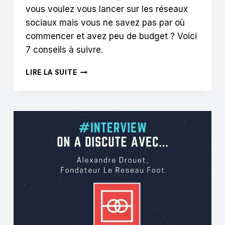
vous voulez vous lancer sur les réseaux
sociaux mais vous ne savez pas par où
commencer et avez peu de budget ? Voici
7 conseils à suivre.
7
LIRE LA SUITE
ÉTAPES
POUR
SE
LANCER
SUR
LES
RÉSEAUX
SOCIAUX
QUAND
ON
EST
UN
CLUB
DE