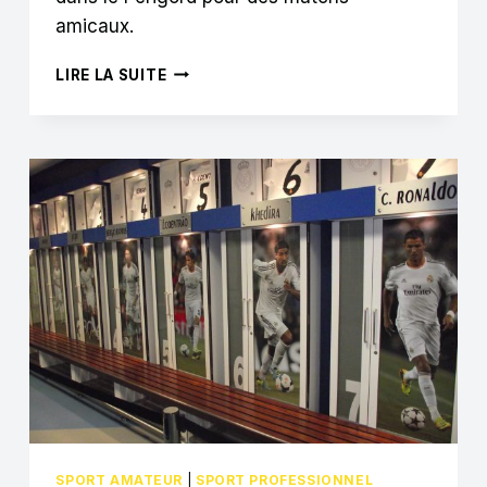
amicaux.
COMMENT
LIRE LA SUITE
CE
CLUB
DE
FOOTBALL
AMATEUR
A
FAIT
VENIR
CHELSEA
EN
DORDOGNE
POUR
UN
MATCH
AMICAL
SPORT AMATEUR
|
SPORT PROFESSIONNEL