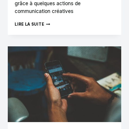
grâce à quelques actions de
communication créatives
COLLECTIVITÉS
LIRE LA SUITE
ET
VILLES
:
3
IDÉES
POUR
PROMOUVOIR
LE
SPORT
AMATEUR