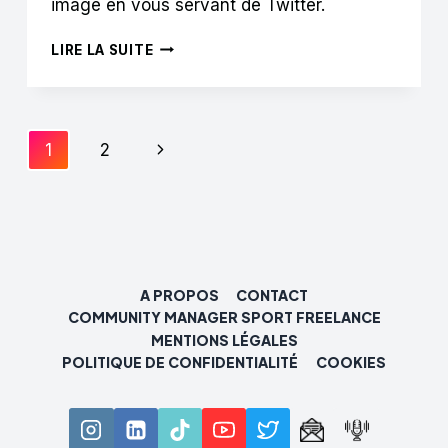
image en vous servant de Twitter.
COMMENT
LIRE LA SUITE
CONSTRUIRE
SON
IMAGE
DE
Navigation
Page
1
2
SPORTIF
SUR
de
suivante
TWITTER
(PARTIE
page
1)
A PROPOS
CONTACT
COMMUNITY MANAGER SPORT FREELANCE
MENTIONS LÉGALES
POLITIQUE DE CONFIDENTIALITÉ
COOKIES