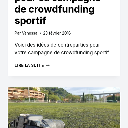
de crowdfunding
sportif
Par
Vanessa
23 février 2018
Voici des idées de contreparties pour
votre campagne de crowdfunding sportif.
7
LIRE LA SUITE
EXCELLENTES
IDÉES
DE
CONTREPARTIES
POUR
SA
CAMPAGNE
DE
CROWDFUNDING
SPORTIF