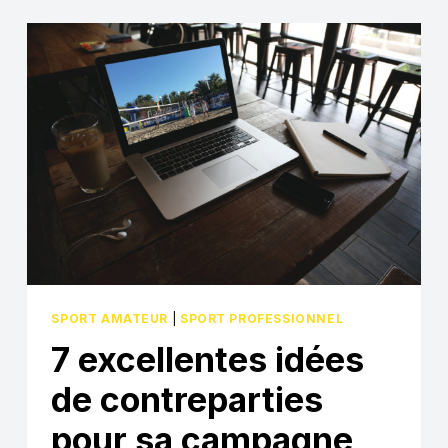
TOP
8
DES
MEILLEURS
CONSEILS
POUR
RÉUSSIR
VOTRE
CAMPAGNE
SPORT AMATEUR
|
SPORT PROFESSIONNEL
7 excellentes idées
de contreparties
pour sa campagne