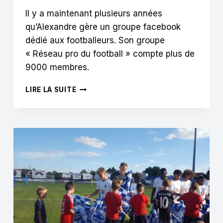
Il y a maintenant plusieurs années
qu’Alexandre gère un groupe facebook
dédié aux footballeurs. Son groupe
« Réseau pro du football » compte plus de
9000 membres.
ALEXANDRE
LIRE LA SUITE
DROUET
:
« LE
DIGITAL
PERMET
AUX
CLUBS
AMATEURS
DE
DISPOSER
D’OUTILS
DE