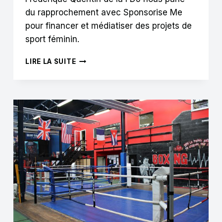
du rapprochement avec Sponsorise Me
pour financer et médiatiser des projets de
sport féminin.
FRÉDÉRIQUE
LIRE LA SUITE
QUENTIN
:
« LES
FEMMES
SONT
PLUS
PRÉSENTES
SUR
LES
RÉSEAUX
SOCIAUX
DANS
LE
SPORT »