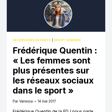
RÉUSSIR
UNE
CAMPAGNE
DE
SOCIAL
SPONSORING »
INTERVIEWS EXPERTS
|
SPORT FÉMININ
Frédérique Quentin :
« Les femmes sont
plus présentes sur
les réseaux sociaux
dans le sport »
Par
Vanessa
14 mai 2017
Frédérique Quentin de la FDJ nous parle