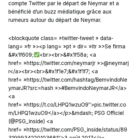
compte Twitter par le départ de Neymar et a
bénéficié d’un buzz médiatique grâce aux
rumeurs autour du départ de Neymar.
<blockquote class= »twitter-tweet » data-
lang= »fr »><p lang= »pt » dir= »ltr »>Se firma
&#x1f609;
<br><br>&#x1f58a; <a
href= »https://twitter.com/neymarjr »>@neymarj
r</a><br><br>&#x1f1e7;&#x1f1f7; <a
href= »https://twitter.com/hashtag/BemvindoNe
ymarJR?src=hash »>#BemvindoNeymarJR</a>
<a
href= »https://t.co/LHPQ1wzuO9″>pic.twitter.co
m/LHPQ1wzuO9</a></p>&mdash; PSG Officiel
(@PSG_inside) <a
href= »https://twitter.com/PSG_inside/status/89