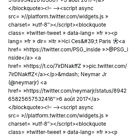
3199934220103681″>3 août 2017</a>
</blockquote><!– –><script async
src= »//platform.twitter.com/widgets.js »
charset= »utf-8″></script><blockquote
class= »twitter-tweet » data-lang= »fr »><p
lang= »fr » dir= »ltr »>Ici Ces&#39;t Paris
<a
href= »https://twitter.com/PSG_inside »>@PSG_i
nside</a> <a
href= »https://t.co/7irDNakffZ »>pic.twitter.com/
7irDNakffZ</a></p>&mdash; Neymar Jr
(@neymarjr) <a
href= »https://twitter.com/neymarjr/status/8942
65825657532416″>6 août 2017</a>
</blockquote><!– –><script async
src= »//platform.twitter.com/widgets.js »
charset= »utf-8″></script><blockquote
class= »twitter-tweet » data-lang= »fr »><p