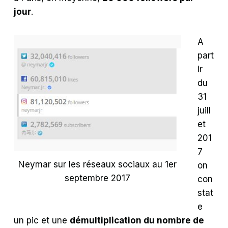
jour
.
A
part
ir
du
31
juill
et
201
7
Neymar sur les réseaux sociaux au 1er
on
septembre 2017
con
stat
e
un pic et une
démultiplication du nombre de