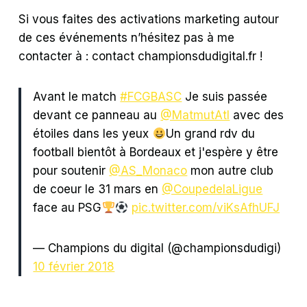
Si vous faites des activations marketing autour
de ces événements n’hésitez pas à me
contacter à : contact championsdudigital.fr !
Avant le match
#FCGBASC
Je suis passée
devant ce panneau au
@MatmutAtl
avec des
étoiles dans les yeux
Un grand rdv du
football bientôt à Bordeaux et j'espère y être
pour soutenir
@AS_Monaco
mon autre club
de coeur le 31 mars en
@CoupedelaLigue
face au PSG
pic.twitter.com/viKsAfhUFJ
— Champions du digital (@championsdudigi)
10 février 2018