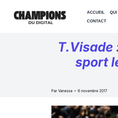
Aller
au
ACCUEIL
QUI
contenu
CONTACT
T.Visade :
sport l
Par
Vanessa
6 novembre 2017