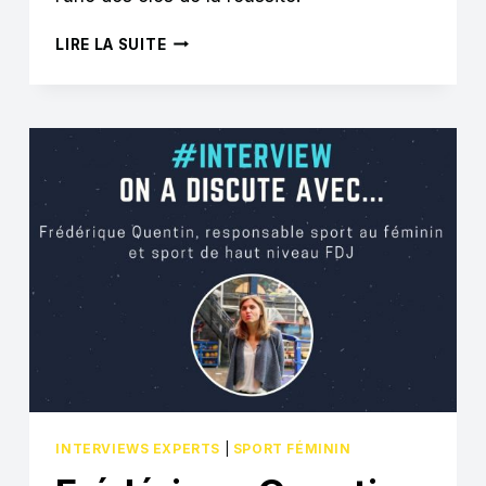
LOIC
LIRE LA SUITE
YVIQUEL
:
« LES
FEMMES
ONT
LA
CAPACITÉ
À
MOBILISER
POUR
RÉUSSIR
UNE
CAMPAGNE
DE
SOCIAL
SPONSORING »
INTERVIEWS EXPERTS
|
SPORT FÉMININ