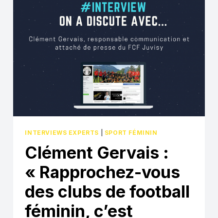
TRÈS
TÔT
DANS
LEUR
PARCOURS
D’ENTREPRENEURES
DANS
LE
SPORT
AVEC
UN
PROGRAMME
DÉDIÉ »
INTERVIEWS EXPERTS
|
SPORT FÉMININ
Clément Gervais :
« Rapprochez-vous
des clubs de football
féminin, c’est