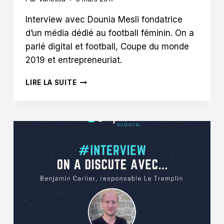
Interview avec Dounia Mesli fondatrice
d’un média dédié au football féminin. On a
parlé digital et football, Coupe du monde
2019 et entrepreneuriat.
DOUNIA
LIRE LA SUITE
MESLI
:
« LES
JOUEUSES
MÉRITENT,
PAR
TOUS
LEURS
SACRIFICES,
D’ÊTRE
RECONNUES
DANS
LE