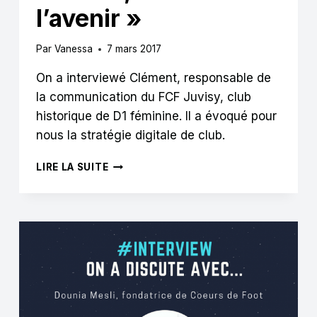
l’avenir »
Par
Vanessa
7 mars 2017
On a interviewé Clément, responsable de
la communication du FCF Juvisy, club
historique de D1 féminine. Il a évoqué pour
nous la stratégie digitale de club.
CLÉMENT
LIRE LA SUITE
GERVAIS
:
« RAPPROCHEZ-
VOUS
DES
CLUBS
DE
FOOTBALL
FÉMININ,
C’EST