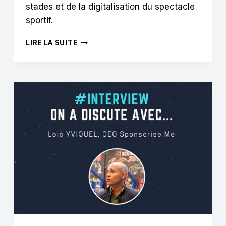
stades et de la digitalisation du spectacle
sportif.
B.HELLEU
LIRE LA SUITE
:
« LE
MATCH
DEVIENT
SUPPORT
À
UNE
CONVERSATION
QUI
S’ENGAGE
SUR
LES
MÉDIAS
SOCIAUX »