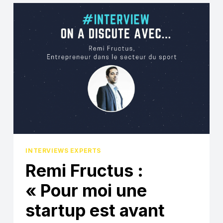
FEMMES
SONT
PLUS
PRÉSENTES
SUR
LES
RÉSEAUX
SOCIAUX
DANS
LE
SPORT »
INTERVIEWS EXPERTS
Remi Fructus :
« Pour moi une
startup est avant