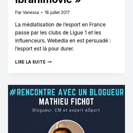
Par
Vanessa
18 juillet 2017
La médiatisation de l’esport en France
passe par les clubs de Ligue 1 et les
influenceurs. Webedia en est persuadé :
l’esport est là pour durer.
R.
LIRE LA SUITE
LEIBEL
:
« PLUS
DE
RETOMBÉES
MÉDIAS
POUR
L’ENTRÉE
DU
PSG
DANS