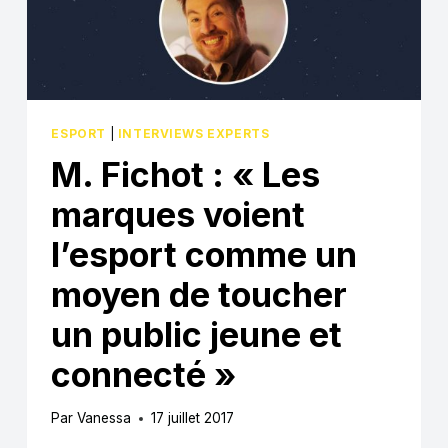
L’ESPORT
QUE
POUR
L’ARRIVÉE
D’
IBRAHIMOVIC »
ESPORT
|
INTERVIEWS EXPERTS
M. Fichot : « Les
marques voient
l’esport comme un
moyen de toucher
un public jeune et
connecté »
Par
Vanessa
17 juillet 2017