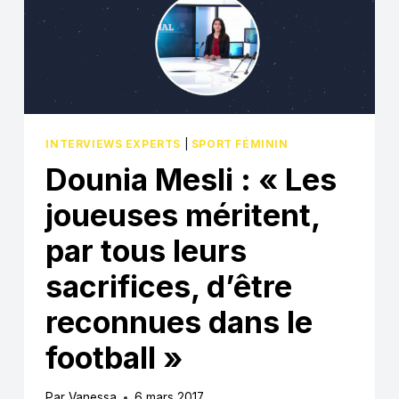
L’AVENIR »
INTERVIEWS EXPERTS
|
SPORT FÉMININ
Dounia Mesli : « Les
joueuses méritent,
par tous leurs
sacrifices, d’être
reconnues dans le
football »
Par
Vanessa
6 mars 2017