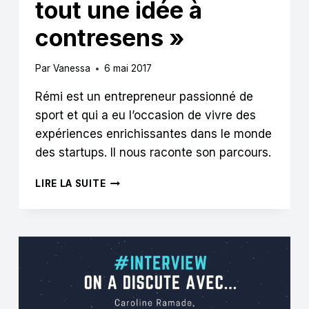
tout une idée à
contresens »
Par
Vanessa
6 mai 2017
Rémi est un entrepreneur passionné de
sport et qui a eu l’occasion de vivre des
expériences enrichissantes dans le monde
des startups. Il nous raconte son parcours.
REMI
LIRE LA SUITE
FRUCTUS
:
« POUR
MOI
UNE
STARTUP
EST
AVANT