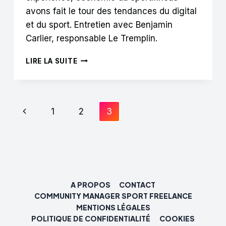
avons fait le tour des tendances du digital
et du sport. Entretien avec Benjamin
Carlier, responsable Le Tremplin.
BENJAMIN
LIRE LA SUITE
CARLIER
«
ON
A
Navigation
Page
1
2
3
ENVIE
QUE
de
précédente
LA
FRANCE
page
SOIT
UNE
NATION
A PROPOS
CONTACT
PIONNIÈRE
COMMUNITY MANAGER SPORT FREELANCE
DE
MENTIONS LÉGALES
L’INNOVATION
DANS
POLITIQUE DE CONFIDENTIALITÉ
COOKIES