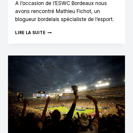
A l’occasion de l’ESWC Bordeaux nous
avons rencontré Mathieu Fichot, un
blogueur bordelais spécialiste de l’esport.
M.
LIRE LA SUITE
FICHOT
:
« LES
MARQUES
VOIENT
L’ESPORT
COMME
UN
MOYEN
DE
TOUCHER
UN
PUBLIC
JEUNE
ET
CONNECTÉ »