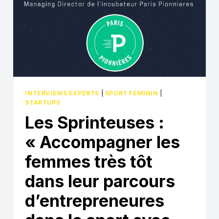
TOUT
UNE
IDÉE
À
CONTRESENS »
INTERVIEWS EXPERTS
|
SPORT FÉMININ
|
STARTUPS
Les Sprinteuses :
« Accompagner les
femmes très tôt
dans leur parcours
d’entrepreneures